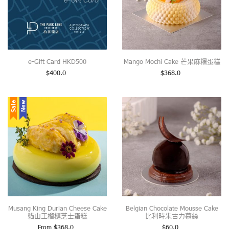
e-Gift Card HKD500
Mango Mochi Cake 芒果麻糬蛋糕
$
400.0
$
368.0
Sale
New
Musang King Durian Cheese Cake
Belgian Chocolate Mousse Cake
貓山王榴槤芝士蛋糕
比利時朱古力慕絲
From
$
368.0
$
60.0