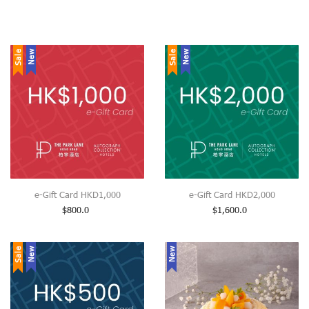
Sale
New
Sale
New
e-Gift Card HKD1,000
e-Gift Card HKD2,000
$
800.0
$
1,600.0
Sale
New
New