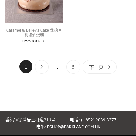
Caramel & Bailey’s Cake 焦糖百
利甜酒蛋糕
From
$
368.0
文
1
…
2
5
下一页
章
导
航
香港铜锣湾告士打道310号
电话: (+852) 2839 3377
电邮:
ESHOP@PARKLANE.COM.HK