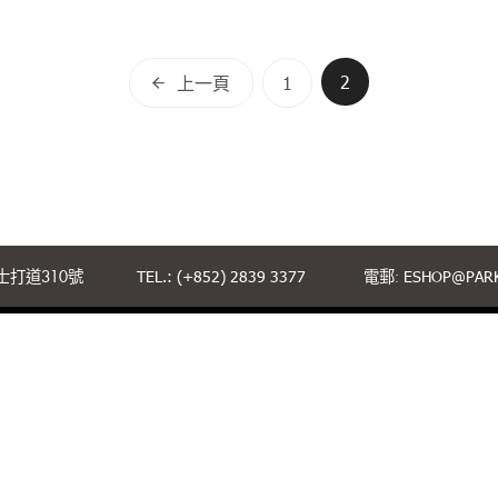
文
2
上一頁
1
章
分
頁
打道310號
TEL.: (+852) 2839 3377
電郵:
ESHOP@PARK
聯絡我們
條款細則
私隱政策