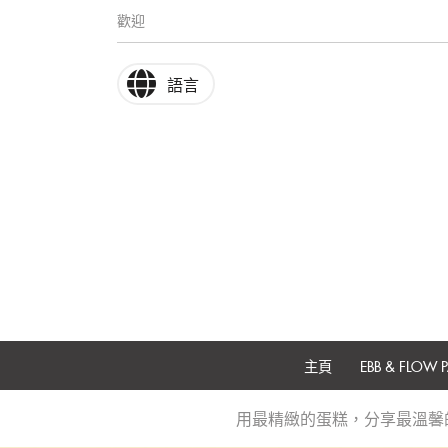
歡迎
語言
主頁
EBB & FLOW P
用最精緻的蛋糕，分享最溫馨