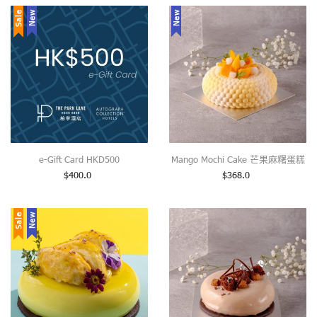
Sale
New
New
e-Gift Card HKD500
Mango Mochi Cake 芒果麻糬蛋糕
$
400.0
$
368.0
Sale
New