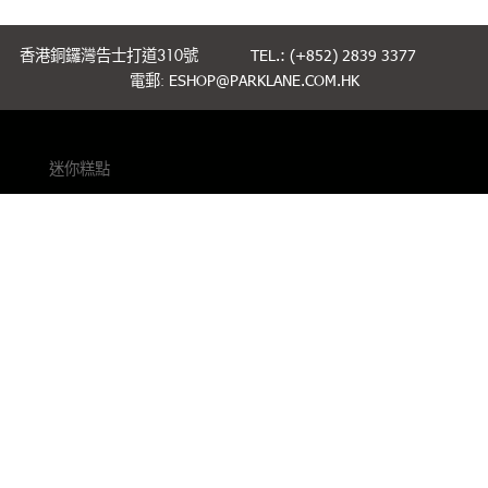
香港銅鑼灣告士打道310號
TEL.: (+852) 2839 3377
電郵:
ESHOP@PARKLANE.COM.HK
迷你糕點
蛋糕
烘焙
送禮精選
聯絡我們
條款細則
私隱政策