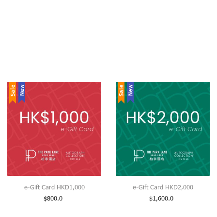
Sale
New
Sale
New
e-Gift Card HKD1,000
e-Gift Card HKD2,000
$
800.0
$
1,600.0