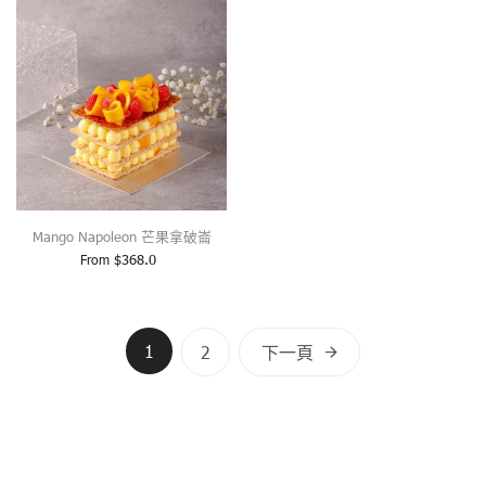
Mango Napoleon 芒果拿破崙
From
$
368.0
文
1
2
下一頁
章
分
頁