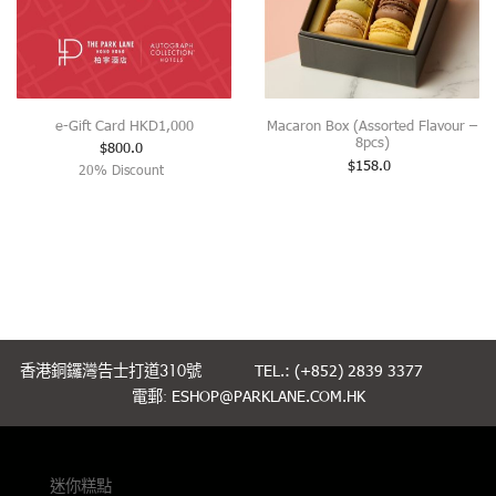
e-Gift Card HKD1,000
Macaron Box (Assorted Flavour –
8pcs)
$
800.0
$
158.0
20% Discount
香港銅鑼灣告士打道310號
TEL.: (+852) 2839 3377
電郵:
ESHOP@PARKLANE.COM.HK
迷你糕點