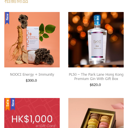
New
NOOCI Energy + Immunity
PL50 – The Park Lane Hong Kong
Premium Gin With Gift Box
$
300.0
$
620.0
Sale
New